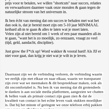
prijs voor te betalen, we willen ''shortcuts'' naar succes, relaties
en verwaarlozen daarmee vaak onze moralen & gaan tegen de
natuurlijke stroom van het universum in.
Ik ben écht van mening dat om succes te behalen met wat het
dan ook is, dat je bereid moet zijn om 5-10 jaar MINIMAAL
keihard all-in te gaan & alles te laten wat je moet laten.
Velen zijn al niet bereid om 1 week of een paar maanden all-in
te gaan, ''want het is zo moeilijk, zo eenzaam, vraagt zo veel
(tijd, geld, aandacht, discipline).
Just grow the F*ck up! Word wakker & vooral hard! Als JIJ er
niet voor gaat, dan krijg je niet wat je wilt in je leven.
Daarnaast zijn we de verbinding verloren, de verbinding waarin 
we eerlijk zijn met elkaar en naar elkaar, waarin we transparant 
zijn over wat we meemaken & dit bespreekbaar maken, ook als 
dit oncomfortabel is. Nu ben ik van mening dat dit grotendeels 
te danken is aan sociale media platformen, aangezien we chatten 
& bellen vaak als primair contact zijn gaan zien & dat de 
kwaliteit van contact in het echte leven vaak stukken moeilijker 
is. Dat bij het minste of geringste we onze telefoon erbij pakken 