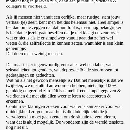
moment nog in je leven zijn, denk aan je familie, vrienden & 
collega's bijvoorbeeld.
Als jij mensen niet vanuit een eerlijke, maar rustige, stem jouw
verhaal(tje) deelt, kent men het dus helemaal niet. Heel simpel is
het dan om te zeggen dat dat hun fout is, maar nog belangrijker
is het dat je jezelf gaat beseffen dat je niet klaagt en zeurt over
wat er niet is als je er simpelweg vanuit gaat dat ze het wel
weten & die zelfreflectie in kunnen zetten, want hier is een klein
geheimpje:
Dat doen maar weinig mensen.
Daarnaast is er tegenwoordig voor alles wel een label, van
seksualiteiten tot genders, van depressie & alle stoornissen tot
gedragingen en gedachten.
Wat nu als het gewoon menselijk is? Dat het menselijk is dat we
twijfelen, we niet altijd antwoorden hebben, niet altijd 100%
gelukkig en gezond zijn. Dit is namelijk een simpel gegeven &
we dienen dit met zijn allen weer te leren te accepteren &
erkennen.
Continu verklaringen zoeken voor wat er is kan zeker voor wat
duidelijkheid zorgen, maar het is die duidelijkheid die je
vervolgens in moet gaan zetten om de situatie te veranderen,
want dat is altijd mogelijk. De wonderen zijn de wereld tenslotte
nog niet uit.