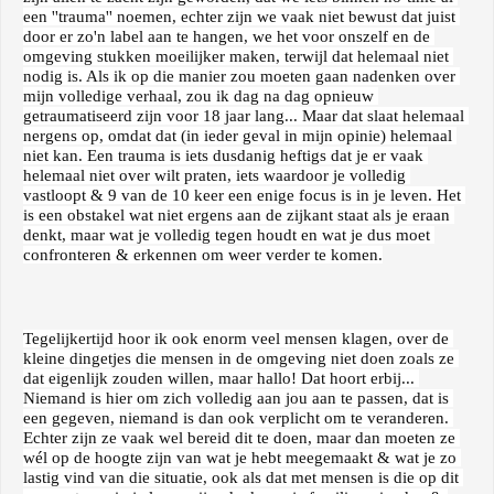
een ''trauma'' noemen, echter zijn we vaak niet bewust dat juist 
door er zo'n label aan te hangen, we het voor onszelf en de 
omgeving stukken moeilijker maken, terwijl dat helemaal niet 
nodig is. Als ik op die manier zou moeten gaan nadenken over 
mijn volledige verhaal, zou ik dag na dag opnieuw 
getraumatiseerd zijn voor 18 jaar lang... Maar dat slaat helemaal 
nergens op, omdat dat (in ieder geval in mijn opinie) helemaal 
niet kan. Een trauma is iets dusdanig heftigs dat je er vaak 
helemaal niet over wilt praten, iets waardoor je volledig 
vastloopt & 9 van de 10 keer een enige focus is in je leven. Het 
is een obstakel wat niet ergens aan de zijkant staat als je eraan 
denkt, maar wat je volledig tegen houdt en wat je dus moet 
confronteren & erkennen om weer verder te komen.
Tegelijkertijd hoor ik ook enorm veel mensen klagen, over de 
kleine dingetjes die mensen in de omgeving niet doen zoals ze 
dat eigenlijk zouden willen, maar hallo! Dat hoort erbij... 
Niemand is hier om zich volledig aan jou aan te passen, dat is 
een gegeven, niemand is dan ook verplicht om te veranderen. 
Echter zijn ze vaak wel bereid dit te doen, maar dan moeten ze 
wél op de hoogte zijn van wat je hebt meegemaakt & wat je zo 
lastig vind van die situatie, ook als dat met mensen is die op dit 