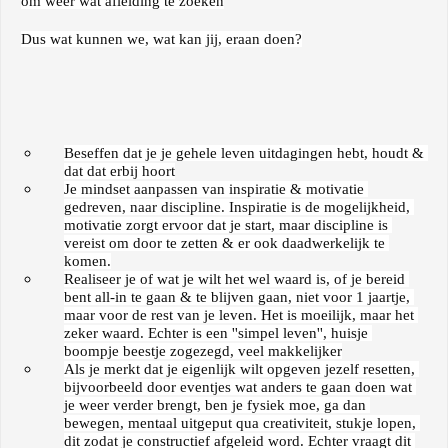
om weer wat afleiding te zoeken
Dus wat kunnen we, wat kan jij, eraan doen?
Beseffen dat je je gehele leven uitdagingen hebt, houdt & 
dat dat erbij hoort
Je mindset aanpassen van inspiratie & motivatie 
gedreven, naar discipline. Inspiratie is de mogelijkheid, 
motivatie zorgt ervoor dat je start, maar discipline is 
vereist om door te zetten & er ook daadwerkelijk te 
komen.
Realiseer je of wat je wilt het wel waard is, of je bereid 
bent all-in te gaan & te blijven gaan, niet voor 1 jaartje, 
maar voor de rest van je leven. Het is moeilijk, maar het 
zeker waard. Echter is een ''simpel leven'', huisje 
boompje beestje zogezegd, veel makkelijker
Als je merkt dat je eigenlijk wilt opgeven jezelf resetten, 
bijvoorbeeld door eventjes wat anders te gaan doen wat 
je weer verder brengt, ben je fysiek moe, ga dan 
bewegen, mentaal uitgeput qua creativiteit, stukje lopen, 
dit zodat je constructief afgeleid word. Echter vraagt dit 