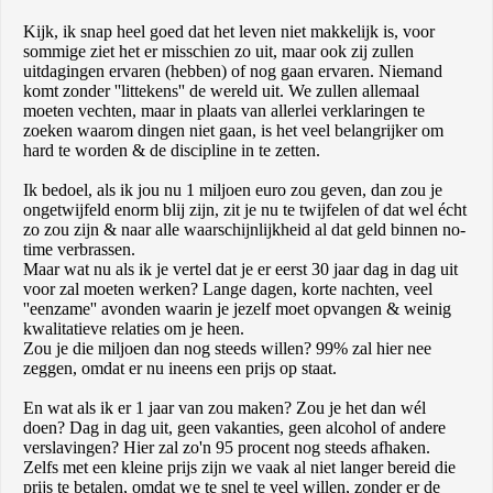
Kijk, ik snap heel goed dat het leven niet makkelijk is, voor
sommige ziet het er misschien zo uit, maar ook zij zullen
uitdagingen ervaren (hebben) of nog gaan ervaren. Niemand
komt zonder ''littekens'' de wereld uit. We zullen allemaal
moeten vechten, maar in plaats van allerlei verklaringen te
zoeken waarom dingen niet gaan, is het veel belangrijker om
hard te worden & de discipline in te zetten.
Ik bedoel, als ik jou nu 1 miljoen euro zou geven, dan zou je
ongetwijfeld enorm blij zijn, zit je nu te twijfelen of dat wel écht
zo zou zijn & naar alle waarschijnlijkheid al dat geld binnen no-
time verbrassen.
Maar wat nu als ik je vertel dat je er eerst 30 jaar dag in dag uit
voor zal moeten werken? Lange dagen, korte nachten, veel
''eenzame'' avonden waarin je jezelf moet opvangen & weinig
kwalitatieve relaties om je heen.
Zou je die miljoen dan nog steeds willen? 99% zal hier nee
zeggen, omdat er nu ineens een prijs op staat.
En wat als ik er 1 jaar van zou maken? Zou je het dan wél
doen? Dag in dag uit, geen vakanties, geen alcohol of andere
verslavingen? Hier zal zo'n 95 procent nog steeds afhaken.
Zelfs met een kleine prijs zijn we vaak al niet langer bereid die
prijs te betalen, omdat we te snel te veel willen, zonder er de