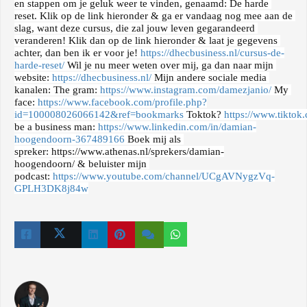
en stappen om je geluk weer te vinden, genaamd: De harde 
reset. Klik op de link hieronder & ga er vandaag nog mee aan de 
slag, want deze cursus, die zal jouw leven gegarandeerd 
veranderen! Klik dan op de link hieronder & laat je gegevens 
achter, dan ben ik er voor je! 
https://dhecbusiness.nl/cursus-de-
harde-reset/
 Wil je nu meer weten over mij, ga dan naar mijn 
website: 
https://dhecbusiness.nl/
 Mijn andere sociale media 
kanalen: The gram: 
https://www.instagram.com/damezjanio/
 My 
face: 
https://www.facebook.com/profile.php?
id=100008026066142&ref=bookmarks
 Toktok? 
https://www.tikto
be a business man: 
https://www.linkedin.com/in/damian-
hoogendoorn-367489166
 Boek mij als 
spreker: 
https://www.athenas.nl/sprekers/damian-
hoogendoorn/
 & beluister mijn 
podcast: 
https://www.youtube.com/channel/UCgAVNygzVq-
GPLH3DK8j84w